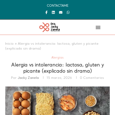
CONTACTAME
Inicio
»
Alergia vs intolerancia: lactosa, gluten y picante
(explicado sin drama)
Alergias
Alergia vs intolerancia: lactosa, gluten y
picante (explicado sin drama)
Por
Jacky Zanela
15 marzo, 2026
0 Comentarios